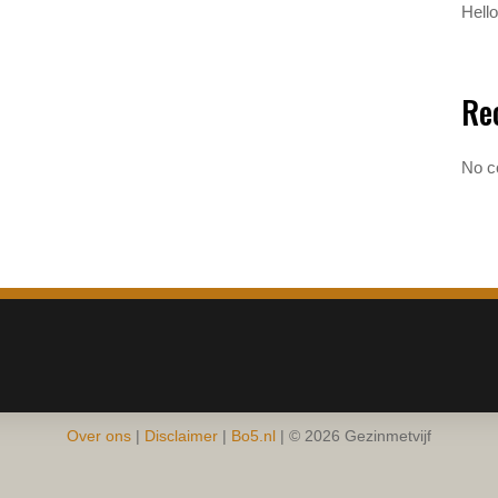
Hello
Re
No c
Over ons
|
Disclaimer
|
Bo5.nl
|
© 2026 Gezinmetvijf